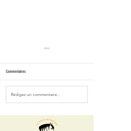
Casquette
Commentaires
Veste polaire enfants
Rédigez un commentaire...