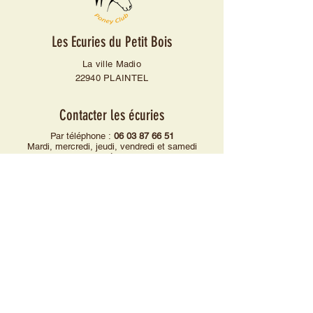
Les Ecuries du Petit Bois
La ville Madio
22940 PLAINTEL
Contacter les écuries
Par téléphone :
06 03 87 66 51
Mardi, mercredi, jeudi, vendredi et samedi
de 9h à 18h30
Ou
Par mail :
regis.lhomme@les-ecuries-du-petit-
bois.fr
Mail association :
equifundupetitbois@gmail.com