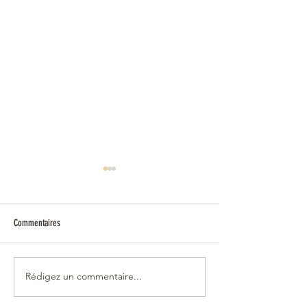
Casquette
Commentaires
Veste imperméable
Rédigez un commentaire...