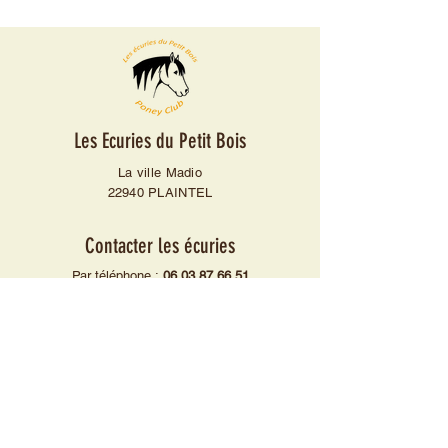
Les Ecuries du Petit Bois
La ville Madio
22940 PLAINTEL
Contacter les écuries
Par téléphone :
06 03 87 66 51
Mardi, mercredi, jeudi, vendredi et samedi
de 9h à 18h30
Ou
Par mail :
regis.lhomme@les-ecuries-du-petit-
bois.fr
Mail association :
equifundupetitbois@gmail.com